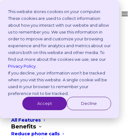
This website stores cookies on your computer.
These cookies are used to collect information
Hoe online reserveren
about how you interact with our website and allow
Platform
us to remember you. We use this information in
voor
Why Vetstoria?
order to improve and customize your browsing
Take an Online Tour
experience and for analytics and metrics about our
diergeneeskundige
Customisations
visitors both on this website and other media. To
ROI Calculator
noodgevallen te
find out more about the cookies we use, see our
Online Booking Myths
Privacy Policy
.
gebruiken
Vetstoria vs Others
If you decline, your information won’t be tracked
Try it Yourself
when you visit this website. A single cookie will be
Features
used in your browser to remember your
NOVEMBER 27, 2024
|
IN
DUTCH
,
PRODUCT
,
BEST PRACTICES
,
CUSTOMER SERVICE
,
TECHNOLOGY
Appointment Scheduling
preference not to be tracked.
Websites
8
min read
Accept
Decline
Payments
Reporting and Analytics
All Features
Benefits
Reduce phone calls