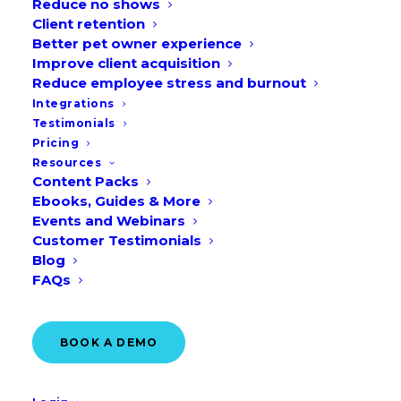
Reduce no shows
Client retention
Better pet owner experience
Improve client acquisition
Reduce employee stress and burnout
Integrations
Testimonials
Pricing
Resources
Content Packs
Online boeken kan helpen bij
Ebooks, Guides & More
diergeneeskundige noodgevallen! Op het
Events and Webinars
gebied van dierenwelzijn kunnen
Customer Testimonials
Blog
onverwachte crises zich op elk moment
FAQs
voordoen. Vetstoria! Deze blog gaat in op
de fijne kneepjes van hoe een online
BOOK A DEMO
boekingsplatform zoals
Vetstoria
de
katalysator kan zijn voor het ontdekken